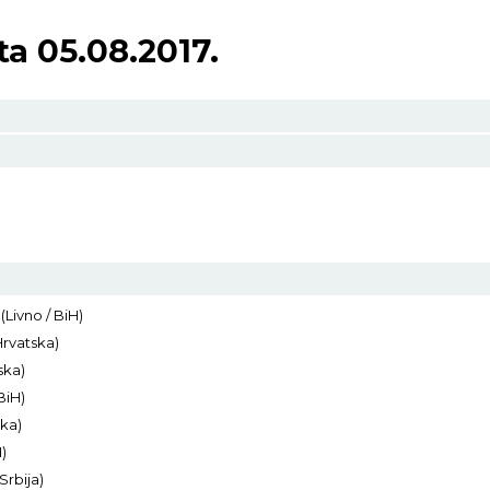
a 05.08.2017.
Livno / BiH)
Hrvatska)
ska)
BiH)
ka)
)
Srbija)