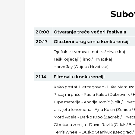
Subot
20:08
Otvaranje treće večeri festivala
20:17
Glazbeni program u konkurenciji
Dječak iz svemira (Imotski / Hrvatska)
Teški osjećaji (Tisno / Hrvatska)
Harvo Jay (Osijek / Hrvatska)
21:14
Filmovi u konkurenciji
Kako postati Hercegovac - Luka Mamuza (
Pričaj mi priču - Paola Kaleb (Dubrovnik / 
Tupa materija - Andrija Tomić (Split / Hrvat
U svijetu fenomena - Ajna Koluh (Zenica / 
Mord Adela - Darko Krpo (Zagreb / Hrvats
Obećana zemlja - David Ravlić (Čitluk / BiH
Ferris Wheel - Duško Stanivuk (Beograd / 