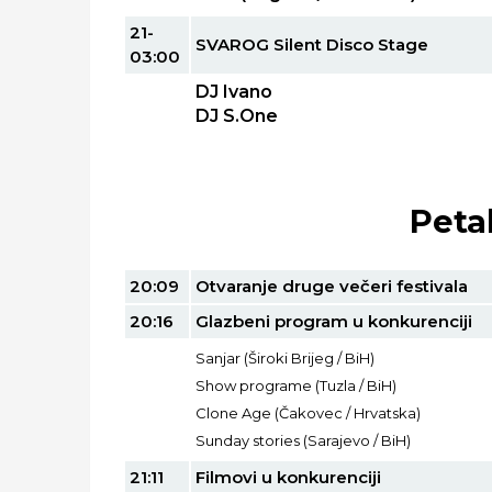
21-
SVAROG Silent Disco Stage
03:00
DJ Ivano
DJ S.One
Peta
20:09
Otvaranje druge večeri festivala
20:16
Glazbeni program u konkurenciji
Sanjar (Široki Brijeg / BiH)
Show programe (Tuzla / BiH)
Clone Age (Čakovec / Hrvatska)
Sunday stories (Sarajevo / BiH)
21:11
Filmovi u konkurenciji