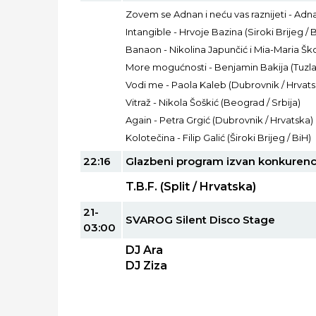
Zovem se Adnan i neću vas raznijeti - Adna
Intangible - Hrvoje Bazina (Siroki Brijeg / 
Banaon - Nikolina Japunčić i Mia-Maria Šk
More mogućnosti - Benjamin Bakija (Tuzla 
Vodi me - Paola Kaleb (Dubrovnik / Hrvats
Vitraž - Nikola Šoškić (Beograd / Srbija)
Again - Petra Grgić (Dubrovnik / Hrvatska)
Kolotečina - Filip Galić (Široki Brijeg / BiH)
22:16
Glazbeni program izvan konkurenc
T.B.F. (Split / Hrvatska)
21-
SVAROG Silent Disco Stage
03:00
DJ Ara
DJ Ziza