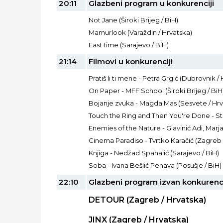
20:11
Glazbeni program u konkurenciji
Not Jane (Široki Brijeg / BiH)
Mamurlook (Varaždin / Hrvatska)
East time (Sarajevo / BiH)
21:14
Filmovi u konkurenciji
Pratiš li ti mene - Petra Grgić (Dubrovnik /
On Paper - MFF School (Široki Brijeg / BiH
Bojanje zvuka - Magda Mas (Sesvete / Hrv
Touch the Ring and Then You're Done - Stra
Enemies of the Nature - Glavinić Adi, Marja
Cinema Paradiso - Tvrtko Karačić (Zagreb 
Knjiga - Nedžad Spahalić (Sarajevo / BiH)
Soba - Ivana Bešlić Penava (Posušje / BiH)
22:10
Glazbeni program izvan konkurenc
DETOUR (Zagreb / Hrvatska)
JINX (Zagreb / Hrvatska)