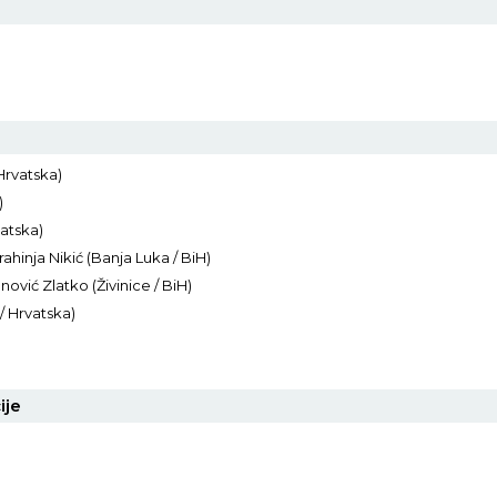
 Hrvatska)
)
atska)
hinja Nikić (Banja Luka / BiH)
nović Zlatko (Živinice / BiH)
/ Hrvatska)
ije