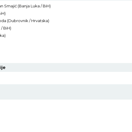
n Smajić (Banja Luka / BiH)
BiH)
oda (Dubrovnik / Hrvatska)
/ BiH)
ka)
ije